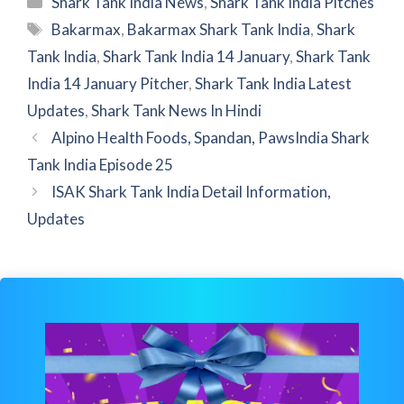
Shark Tank India News
,
Shark Tank India Pitches
Tags
Bakarmax
,
Bakarmax Shark Tank India
,
Shark
Tank India
,
Shark Tank India 14 January
,
Shark Tank
India 14 January Pitcher
,
Shark Tank India Latest
Updates
,
Shark Tank News In Hindi
Alpino Health Foods, Spandan, PawsIndia Shark
Tank India Episode 25
ISAK Shark Tank India Detail Information,
Updates