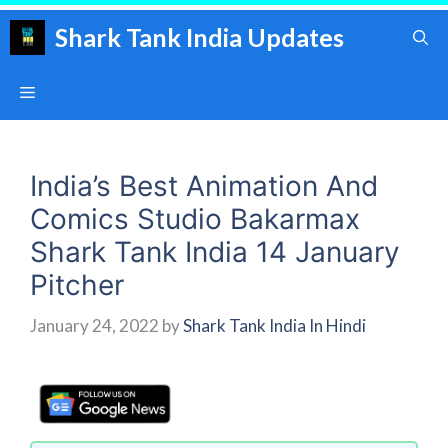
Skip
Shark Tank India Updates
to
content
Menu
India’s Best Animation And
Comics Studio Bakarmax
Shark Tank India 14 January
Pitcher
January 24, 2022
by
Shark Tank India In Hindi