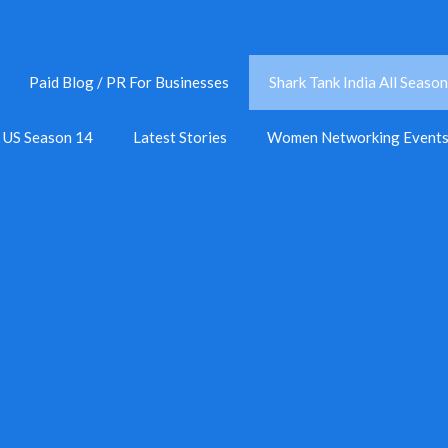
Paid Blog / PR For Businesses
Shark Tank India All Season
k US Season 14
Latest Stories
Women Networking Event