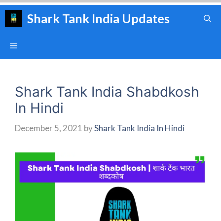
Skip
Shark Tank India Updates
to
content
Menu
Shark Tank India Shabdkosh
In Hindi
December 5, 2021
by
Shark Tank India In Hindi