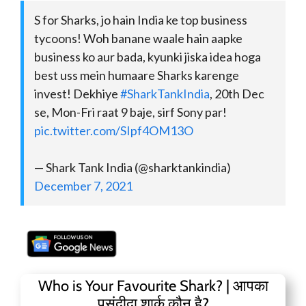
S for Sharks, jo hain India ke top business
tycoons! Woh banane waale hain aapke
business ko aur bada, kyunki jiska idea hoga
best uss mein humaare Sharks karenge
invest! Dekhiye
#SharkTankIndia
, 20th Dec
se, Mon-Fri raat 9 baje, sirf Sony par!
pic.twitter.com/SIpf4OM13O
— Shark Tank India (@sharktankindia)
December 7, 2021
Who is Your Favourite Shark? | आपका
पसंदीदा शार्क कौन है?