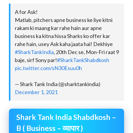
A for Ask!
Matlab, pitchers apne business ke liye kitni
rakam ki maang kar rahe hain aur apne
business ka kitna hissa Sharks ko offer kar
rahe hain, usey Ask kaha jaata hai! Dekhiye
#SharkTankIndia
, 20th Dec se, Mon-Fri raat 9
baje, sirf Sony par!
#SharkTankShabdkosh
pic.twitter.com/sN30Esuu0h
— Shark Tank India (@sharktankindia)
December 1, 2021
Shark Tank India Shabdkosh –
B ( Business – व्यापार )