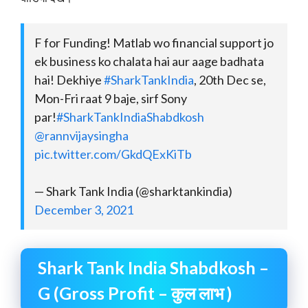
F for Funding! Matlab wo financial support jo
ek business ko chalata hai aur aage badhata
hai! Dekhiye
#SharkTankIndia
, 20th Dec se,
Mon-Fri raat 9 baje, sirf Sony
par!
#SharkTankIndiaShabdkosh
@rannvijaysingha
pic.twitter.com/GkdQExKiTb
— Shark Tank India (@sharktankindia)
December 3, 2021
Shark Tank India Shabdkosh –
G (Gross Profit – कुल लाभ )