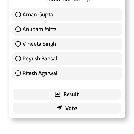
Aman Gupta
117 ( 36.91 % )
Anupam Mittal
51 ( 16.09 % )
Vineeta Singh
24 ( 7.57 % )
Peyush Bansal
83 ( 26.18 % )
Ritesh Agarwal
42 ( 13.25 % )