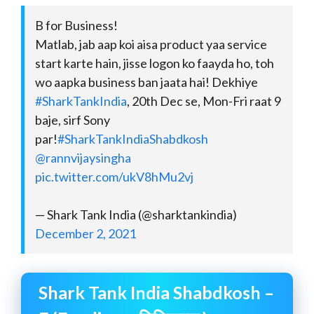
B for Business!
Matlab, jab aap koi aisa product yaa service
start karte hain, jisse logon ko faayda ho, toh
wo aapka business ban jaata hai! Dekhiye
#SharkTankIndia
, 20th Dec se, Mon-Fri raat 9
baje, sirf Sony
par!
#SharkTankIndiaShabdkosh
@rannvijaysingha
pic.twitter.com/ukV8hMu2vj
— Shark Tank India (@sharktankindia)
December 2, 2021
Shark Tank India Shabdkosh –