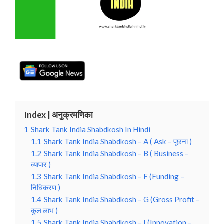
Index | अनुक्रमणिका
1
Shark Tank India Shabdkosh In Hindi
1.1
Shark Tank India Shabdkosh – A ( Ask – पूछना )
1.2
Shark Tank India Shabdkosh – B ( Business –
व्यापार )
1.3
Shark Tank India Shabdkosh – F (Funding –
निधिकरण )
1.4
Shark Tank India Shabdkosh – G (Gross Profit –
कुल लाभ )
1.5
Shark Tank India Shabdkosh – I (Innovation –