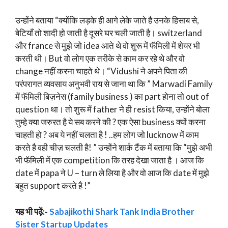
उन्होंने बताया “क्योंकि लड़के ही आगे लेके जाते है उनके हिसाब से,
बेटियाँ तो शादी हो जाती है दूसरे घर चली जाती है। switzerland
और france से मुझे जो idea आते थे वो शुरू में फॅमिली में शेयर भी
करती थी। But वो लोग एक तरीके से काम कर रहे थे और वो
change नहीं करना चाहते थे। “Vidushi ने अपने पिता की
परंपरागत व्यवसाय अनुभवी राय से जाना था कि ” Marwadi Family
में फॅमिली बिज़नेस (family business ) का part होना तो out of
question था। तो शुरू में father ने ही resist किया, उन्होंने बोला
तुम्हे क्या जरुरत है ये सब करने की ? एक ऐसा business क्यों करना
चाहती हो ? अब ये नहीं चलता है ! ..हम लोग जो lucknow में काम
करते है वही चीज़ चलती है! ” उन्होंने शार्क टैंक में बताया कि “मुझे अभी
भी फॅमिली में एक competition कि तरह देखा जाता है । आज कि
date में papa ने U – turn ले लिया है और वो आज कि date में मुझे
बहुत support करते है !”
यह भी पढ़ें:-
Sabajikothi Shark Tank India Brother
Sister Startup Updates