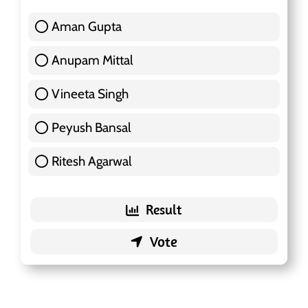
Aman Gupta
117 ( 36.91 % )
Anupam Mittal
51 ( 16.09 % )
Vineeta Singh
24 ( 7.57 % )
Peyush Bansal
83 ( 26.18 % )
Ritesh Agarwal
42 ( 13.25 % )