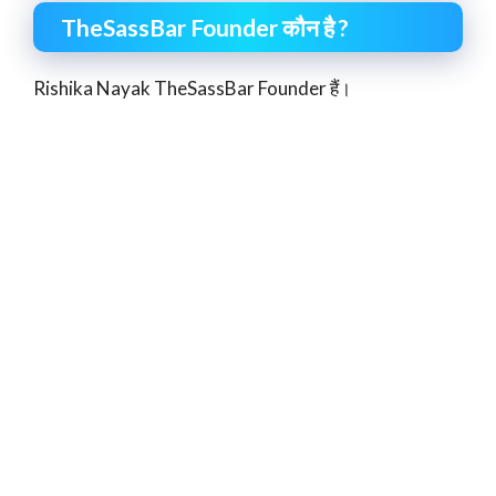
TheSassBar Founder कौन है ?
Rishika Nayak TheSassBar Founder हैं।