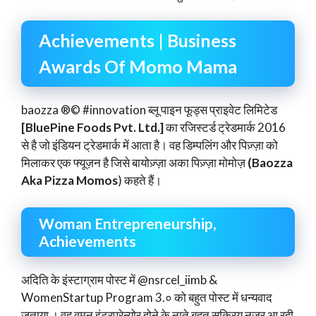
Achievements | Business
Awards Of Momo Mama
baozza ®© #innovation ब्लू पाइन फूड्स प्राइवेट लिमिटेड
[BluePine Foods Pvt. Ltd.]
का रजिस्टर्ड ट्रेडमार्क 2016
से है जो इंडियन ट्रेडमार्क में आता है। वह डिम्पलिंग और पिज़्ज़ा को
मिलाकर एक फ्यूज़न है जिसे बायोज़्ज़ा अका पिज़्ज़ा मोमोज़
(Baozza
Aka Pizza Momos
) कहते हैं।
Woman Entrepreneurship,
Achievements
अदिति के इंस्टाग्राम पोस्ट में @nsrcel_iimb &
WomenStartup Program 3.० को बहुत पोस्ट में धन्यवाद
जताया । वह वुमन इंटरप्रेन्योर होने के नाते बहुत सक्रिय नजर आ रही