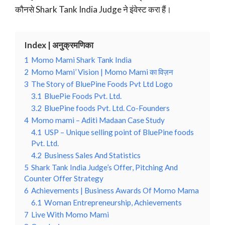
कौनसे Shark Tank India Judge ने इंवेस्ट करा हैं।
Index | अनुक्रमणिका
1
Momo Mami Shark Tank India
2
Momo Mami’ Vision | Momo Mami का विज़न
3
The Story of BluePine Foods Pvt Ltd Logo
3.1
BluePie Foods Pvt. Ltd.
3.2
BluePine foods Pvt. Ltd. Co-Founders
4
Momo mami – Aditi Madaan Case Study
4.1
USP – Unique selling point of BluePine foods
Pvt. Ltd.
4.2
Business Sales And Statistics
5
Shark Tank India Judge’s Offer, Pitching And
Counter Offer Strategy
6
Achievements | Business Awards Of Momo Mama
6.1
Woman Entrepreneurship, Achievements
7
Live With Momo Mami