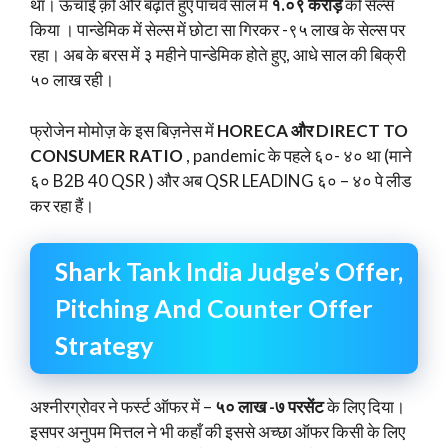
था। ऊंचाई क़ो और बढ़ाते हुए पांचवे साल में
१.०९ करोड़
को सेल्स
किया । पान्डेमिक में सेल्स में छोटा सा गिरकर -९५ लाख के सेल्स पर
रहा। अब के बरस में ३ महीने पान्डेमिक होते हुए, आधे साल की बिक्री
५० लाख रही।
फ्रोजेन मोमोज़ के इस बिज़नेस में
HORECA और DIRECT TO
CONSUMER RATIO
, pandemic के पहले ६०- ४० था (माने
६० B2B 40 QSR ) और अब QSR LEADING ६० – ४० पे लीड
कर रहा हैं।
Shark Tank India Judge’s Offer,
Pitching And Counter Offer
Strategy
अश्नीरग्रोवर ने फर्स्ट ऑफर में –
५० लाख -७ परसेंट
के लिए दिया।
इसपर अनुपम मित्तल ने भी कहाँ की इससे अच्छा ऑफर किसी के लिए