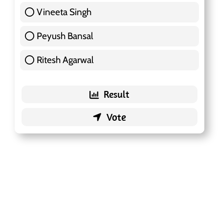
Vineeta Singh
24 ( 7.57 % )
Peyush Bansal
83 ( 26.18 % )
Ritesh Agarwal
42 ( 13.25 % )