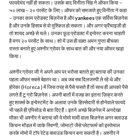
फायदेमंद नहीं हो सकता। उसके बाद विनीता सिंह ने ऑफर किया –
५० लाख – २० परसेंट के लिए। ऑफर को समजाते हुए विनीता ने कहा
– उनका काम प्रोडक्ट बिज़नेस है और
yankees
एक सर्विस बिज़नेस
है और उनके हिसाब से वो मुश्किल हो सकता। और अगर फ्रैंचाइज़ी हो
तो शायद अच्छे से चले। उनका फ़ूड प्रोडक्ट में इन्वेस्ट करना चाहती
है मगर २० परसेंट के साथ। शो में उस ही वक़्त अमन गुप्ता बीचका
रास्ता बनाते हुए अश्नीर ग्रोवर के साथ बात की और नया ऑफर खड़ा
किया।
अश्नीर ग्रोवर जी ने अपने आप पर भरोसा बताते हुए बताया की उनका
पहला ऑफर सबसे बेहतर था। अब जब सब दिलजस्पी ले रहे थे और
होरेका (Horeca ) में जिस तरह से पैसे फसते हैं तो साथ ही आपको पैसे
लगते हैं टू ग्रो बिज़नेस। अपनी बातों में वजह का इतना ज़िक्र करते
हुए शार्क्स के इन्वेस्टमेंट के अलावा उनके हिस्सेदारी से होनेवाले फायदे
भी पहले ही एपिसोड से बता दिए हैं। इतने अच्छे बिज़नेस में अनदेखा
मौका भी अश्नीर ने बताया की ये मोमो मामी वाला बिज़नेस अगर क्लाउड
किचन मॉडल में जाके स्विग्गी, जोमाटो जैसे प्लेटफार्म को इस्तेमाल
करके मोमो में टॉप रेटेड क्लाउड किचन बना सकती है। अश्नीर ने