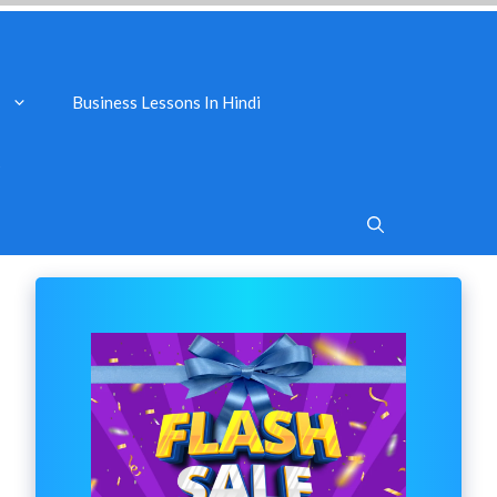
Business Lessons In Hindi
s