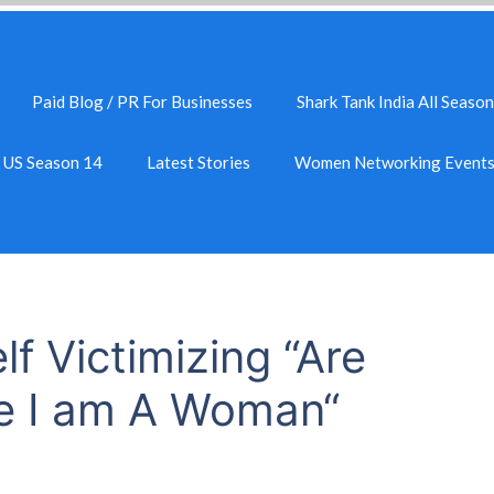
Paid Blog / PR For Businesses
Shark Tank India All Season
k US Season 14
Latest Stories
Women Networking Event
lf Victimizing “Are
e I am A Woman“