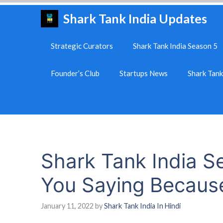
Skip
Shark Tank India Updates
to
content
Strategic Curators
Shark Tank India Season 5
Founder’s Club
Startups News
Shark Tan
Shark Tank India Se
You Saying Becaus
January 11, 2022
by
Shark Tank India In Hindi