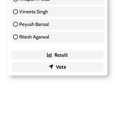
Vineeta Singh
24 ( 7.57 % )
Peyush Bansal
83 ( 26.18 % )
Ritesh Agarwal
42 ( 13.25 % )