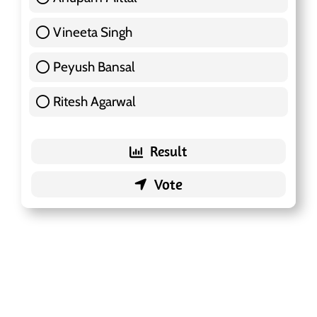
Vineeta Singh
24 ( 7.57 % )
Peyush Bansal
83 ( 26.18 % )
Ritesh Agarwal
42 ( 13.25 % )