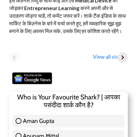
इस बिज़नेस रिव्यु के साथ कोई और ऐसे
Medical Device
को
जोड़कर
Entrepreneur Learning
करने अपनी और से
उदाहरण जोड़ना चाहें, तो कमेंट जरूर करें। शार्क टैंक इंडिया के साथ
मार्किट के बिज़नेस के बारे में चर्चा करते हुए, हमें व्यवहारिक सूझ बुझ
बनाने के लिए अवसर मिल सके, उसके लिए हर कोशिश करते रहेंगे।
Mamaearth
Tata Motors
D
Parent Honasa
Shares Fall Below
T
View all stories
Consumer Shares में
₹1,000: Key
R
गिरावट!
Analyst Insights
F
Who is Your Favourite Shark? | आपका
पसंदीदा शार्क कौन है?
Aman Gupta
117 ( 36.91 % )
Anupam Mittal
51 ( 16.09 % )