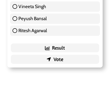
Vineeta Singh
24 ( 7.57 % )
Peyush Bansal
83 ( 26.18 % )
Ritesh Agarwal
42 ( 13.25 % )