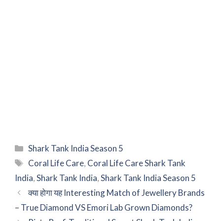
Categories
Shark Tank India Season 5
Tags
Coral Life Care
,
Coral Life Care Shark Tank
India
,
Shark Tank India
,
Shark Tank India Season 5
क्या होगा यह Interesting Match of Jewellery Brands
– True Diamond VS Emori Lab Grown Diamonds?