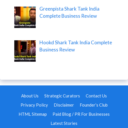
Greenpista Shark Tank India
Complete Business Review
Hookd Shark Tank India Complete
Business Review
About Us
Strategic Curators
Contact Us
Privacy Policy
Disclaimer
Founder’s Club
HTML Sitemap
Paid Blog / PR For Businesses
Latest Stories