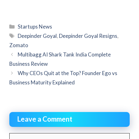
Categories
Startups News
Tags
Deepinder Goyal
,
Deepinder Goyal Resigns
,
Zomato
Multibagg AI Shark Tank India Complete
Business Review
Why CEOs Quit at the Top? Founder Ego vs
Business Maturity Explained
Leave a Comment
Comment