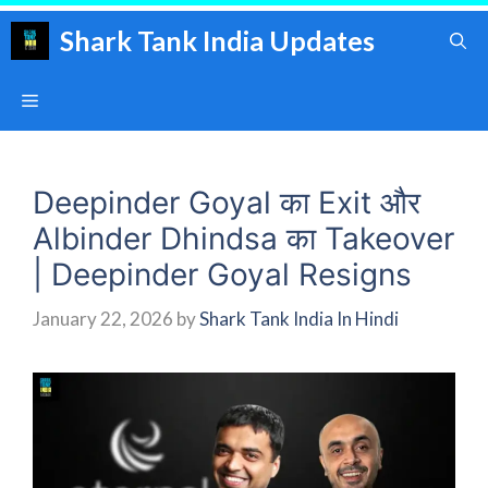
Skip
Shark Tank India Updates
to
content
Menu
Deepinder Goyal का Exit और
Albinder Dhindsa का Takeover
| Deepinder Goyal Resigns
January 22, 2026
by
Shark Tank India In Hindi