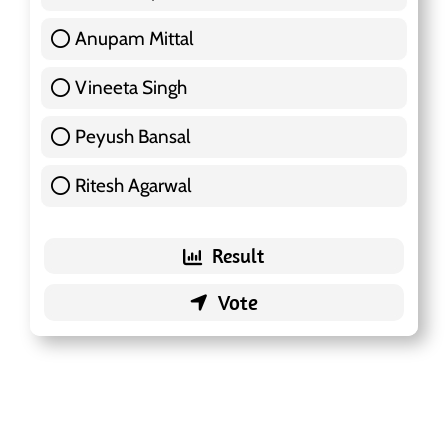
Anupam Mittal
51 ( 16.09 % )
Vineeta Singh
24 ( 7.57 % )
Peyush Bansal
83 ( 26.18 % )
Ritesh Agarwal
42 ( 13.25 % )