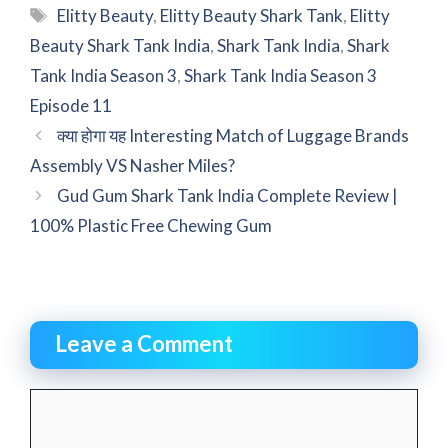
Tags
Elitty Beauty
,
Elitty Beauty Shark Tank
,
Elitty
Beauty Shark Tank India
,
Shark Tank India
,
Shark
Tank India Season 3
,
Shark Tank India Season 3
Episode 11
क्या होगा यह Interesting Match of Luggage Brands
Assembly VS Nasher Miles?
Gud Gum Shark Tank India Complete Review |
100% Plastic Free Chewing Gum
Leave a Comment
Comment