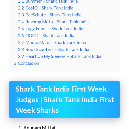
2.1
Bummer – Shark Tank India
2.2
CosIQ – Shark Tank India
2.3
PeeSchute – Shark Tank India
2.4
Revamp Moto – Shark Tank India
2.5
Tagz Foods – Shark Tank India
2.6
NOCD – Shark Tank India
2.7
Momo Mami – Shark Tank India
2.8
Booz Scooters – Shark Tank India
2.9
Heart Up My Sleeves – Shark Tank India
3
Conclusion
Shark Tank India First Week
Judges | Shark Tank India First
Week Sharks
Anupam Mittal