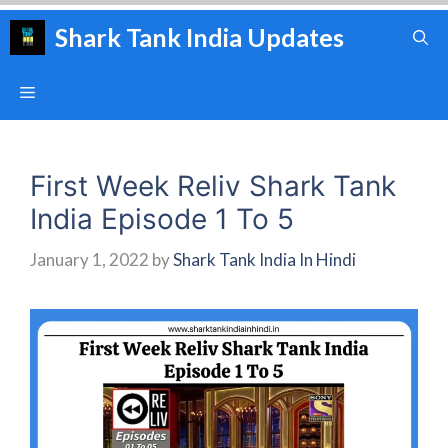
Skip
Shark Tank India Updates
to
content
Menu
First Week Reliv Shark Tank
India Episode 1 To 5
January 1, 2022
by
Shark Tank India In Hindi