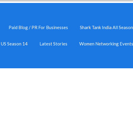
Paid Blog / PR For Businesses
Shark Tank India All Season
k US Season 14
Latest Stories
Women Networking Event