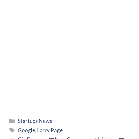
Categories
Startups News
Tags
Google
,
Larry Page