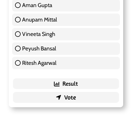
Aman Gupta
117 ( 36.91 % )
Anupam Mittal
51 ( 16.09 % )
Vineeta Singh
24 ( 7.57 % )
Peyush Bansal
83 ( 26.18 % )
Ritesh Agarwal
42 ( 13.25 % )