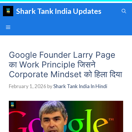
Skip
Shark Tank India Updates
to
content
Menu
Google Founder Larry Page
का Work Principle जिसने
Corporate Mindset को हिला दिया
February 1, 2026
by
Shark Tank India In Hindi