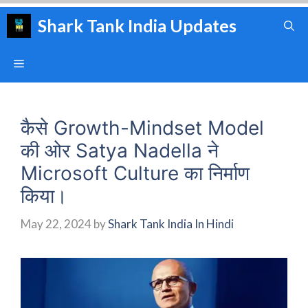
Skip
Shark Tank India Updates
to
content
Menu
कैसे Growth-Mindset Model
की ओर Satya Nadella ने
Microsoft Culture का निर्माण
किया।
May 22, 2024
by
Shark Tank India In Hindi