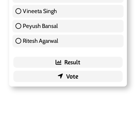
Vineeta Singh
24 ( 7.57 % )
Peyush Bansal
83 ( 26.18 % )
Ritesh Agarwal
42 ( 13.25 % )