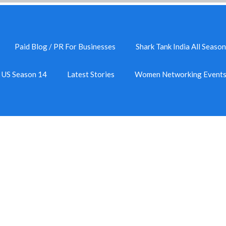
Paid Blog / PR For Businesses
Shark Tank India All Season
k US Season 14
Latest Stories
Women Networking Event