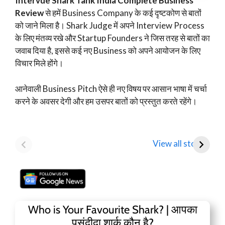
Intervue Shark Tank India Complete Business
Review
से हमें Business Company के कई दृष्टकोण से बातों
को जाने मिला है। Shark Judge में अपने Interview Process
के लिए मंतव्य रखे और Startup Founders ने जिस तरह से बातों का
जवाब दिया है, इससे कई नए Business को अपने आयोजन के लिए
विचार मिले होंगे।
आनेवाली Business Pitch
ऐसे ही नए विषय पर आसान भाषा में चर्चा
करने के अवसर देगी और हम उसपर बातों को प्रस्तुत करते रहेंगे।
Mamaearth
Tata Motors
D
Parent Honasa
Shares Fall Below
T
View all stories
Consumer Shares में
₹1,000: Key
R
गिरावट!
Analyst Insights
F
Who is Your Favourite Shark? | आपका
पसंदीदा शार्क कौन है?