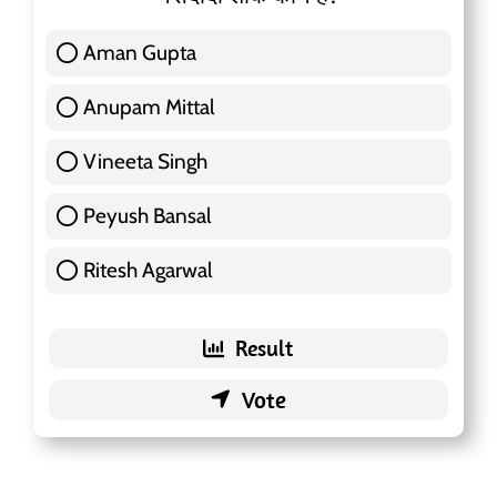
Aman Gupta
117 ( 36.91 % )
Anupam Mittal
51 ( 16.09 % )
Vineeta Singh
24 ( 7.57 % )
Peyush Bansal
83 ( 26.18 % )
Ritesh Agarwal
42 ( 13.25 % )