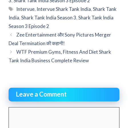
3
,
Shark Tank India Season 3 Episode 2
Tags
Intervue
,
Intervue Shark Tank India
,
Shark Tank
India
,
Shark Tank India Season 3
,
Shark Tank India
Season 3 Episode 2
Zee Entertainment और Sony Pictures Merger
Deal Termination की कहानी!
WTF Premium Gyms, Fitness And Diet Shark
Tank India Business Complete Review
Leave a Comment
Comment