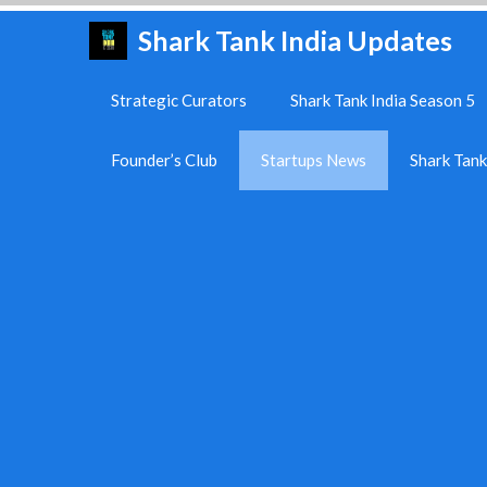
Skip
Shark Tank India Updates
to
content
Strategic Curators
Shark Tank India Season 5
Founder’s Club
Startups News
Shark Tan