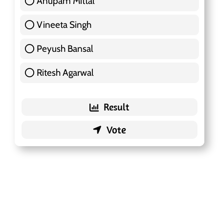
Anupam Mittal
51 ( 16.09 % )
Vineeta Singh
24 ( 7.57 % )
Peyush Bansal
83 ( 26.18 % )
Ritesh Agarwal
42 ( 13.25 % )