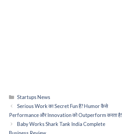
Categories
Startups News
Serious Work का Secret Fun है? Humor कैसे
Performance और Innovation को Outperform करता है!
Baby Works Shark Tank India Complete
Business Review