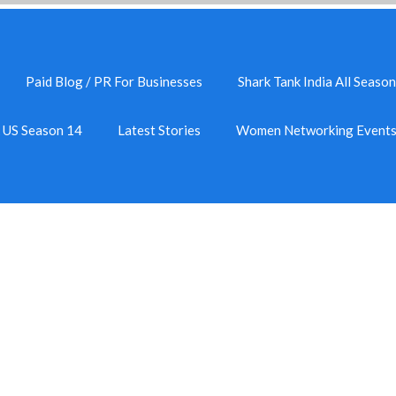
Paid Blog / PR For Businesses
Shark Tank India All Season
k US Season 14
Latest Stories
Women Networking Event