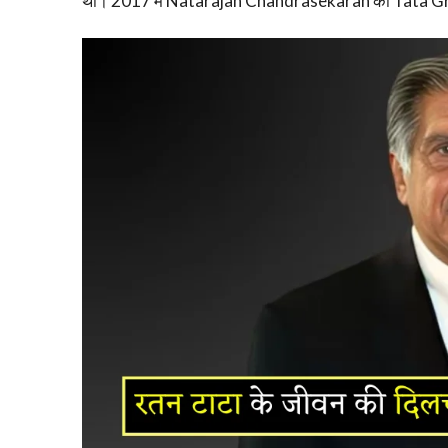
था। 2017 में Natarajan Chandrasekaran को Tata Gro