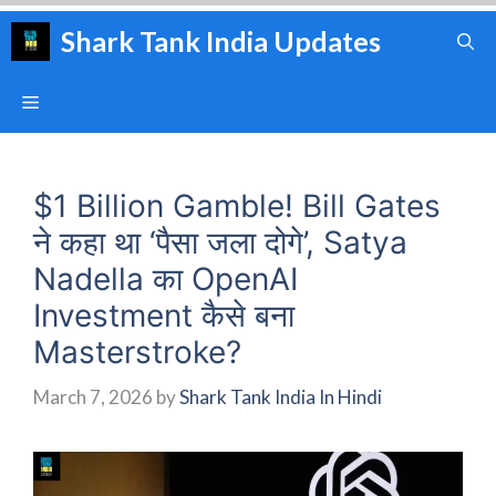
Skip
Shark Tank India Updates
to
content
Menu
$1 Billion Gamble! Bill Gates
ने कहा था ‘पैसा जला दोगे’, Satya
Nadella का OpenAI
Investment कैसे बना
Masterstroke?
March 7, 2026
by
Shark Tank India In Hindi