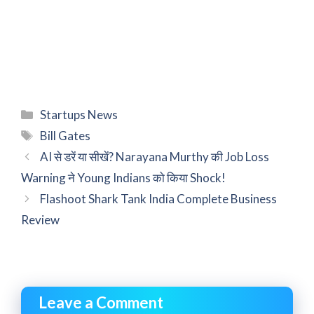
Categories
Startups News
Tags
Bill Gates
AI से डरें या सीखें? Narayana Murthy की Job Loss
Warning ने Young Indians को किया Shock!
Flashoot Shark Tank India Complete Business
Review
Leave a Comment