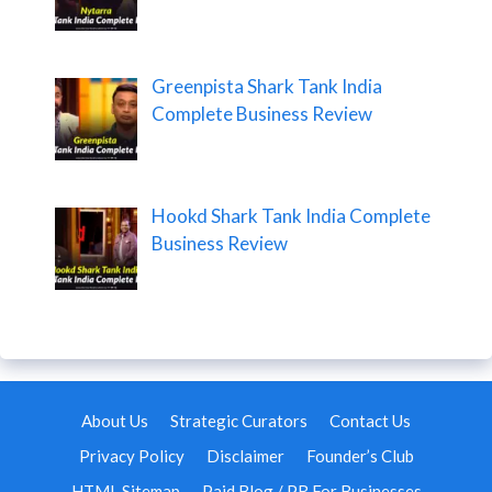
Greenpista Shark Tank India
Complete Business Review
Hookd Shark Tank India Complete
Business Review
About Us
Strategic Curators
Contact Us
Privacy Policy
Disclaimer
Founder’s Club
HTML Sitemap
Paid Blog / PR For Businesses