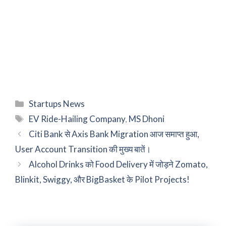
Categories
Startups News
Tags
EV Ride-Hailing Company
,
MS Dhoni
Citi Bank से Axis Bank Migration आज समाप्त हुआ,
User Account Transition की मुख्य बातें।
Alcohol Drinks को Food Delivery में जोड़ने Zomato,
Blinkit, Swiggy, और BigBasket के Pilot Projects!