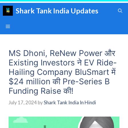
Skip
Shark Tank India Updates
to
content
Menu
MS Dhoni, ReNew Power और
Existing Investors ने EV Ride-
Hailing Company BluSmart में
$24 million की Pre-Series B
Funding Raise की!
July 17, 2024
by
Shark Tank India In Hindi