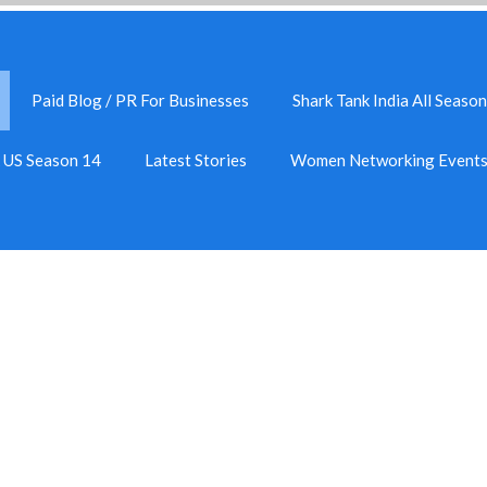
Paid Blog / PR For Businesses
Shark Tank India All Season
k US Season 14
Latest Stories
Women Networking Event