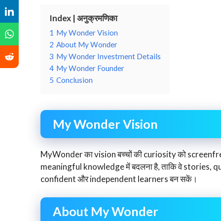
Index | अनुक्रमणिका
1
My Wonder Vision
2
About My Wonder
3
My Wonder Investment Details
4
My Wonder Founder
5
Conclusion
My Wonder Vision
MyWonder का vision बच्चों की curiosity को screenfree
meaningful knowledge में बदलना है, ताकि वे stories, q
confident और independent learners बन सकें।
About My Wonder