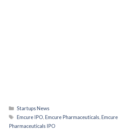
Categories
Startups News
Tags
Emcure IPO
,
Emcure Pharmaceuticals
,
Emcure
Pharmaceuticals IPO