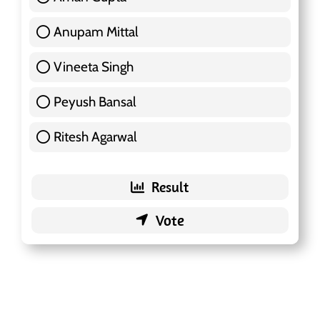
Anupam Mittal
51 ( 16.09 % )
Vineeta Singh
24 ( 7.57 % )
Peyush Bansal
83 ( 26.18 % )
Ritesh Agarwal
42 ( 13.25 % )