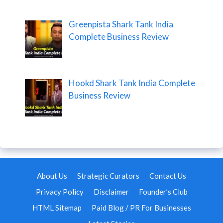
Greenpista Shark Tank India
Complete Business Review
Hookd Shark Tank India Complete
Business Review
About Us
Strategic Curators
Contact Us
Privacy Policy
Disclaimer
Founder’s Club
HTML Sitemap
Paid Blog / PR For Businesses