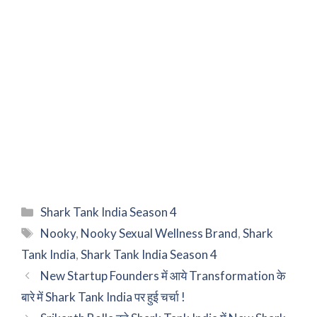
Categories
Shark Tank India Season 4
Tags
Nooky
,
Nooky Sexual Wellness Brand
,
Shark
Tank India
,
Shark Tank India Season 4
New Startup Founders में आये Transformation के
बारे में Shark Tank India पर हुई चर्चा !