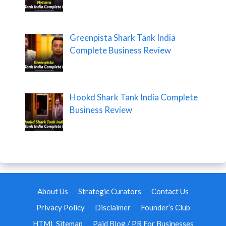
Greenpista Shark Tank India
Complete Business Review
Hookd Shark Tank India Complete
Business Review
About Us
Strategic Curators
Contact Us
Privacy Policy
Disclaimer
Founder’s Club
HTML Sitemap
Paid Blog / PR For Businesses