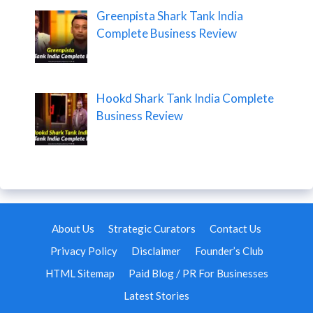
Greenpista Shark Tank India
Complete Business Review
Hookd Shark Tank India Complete
Business Review
About Us
Strategic Curators
Contact Us
Privacy Policy
Disclaimer
Founder’s Club
HTML Sitemap
Paid Blog / PR For Businesses
Latest Stories