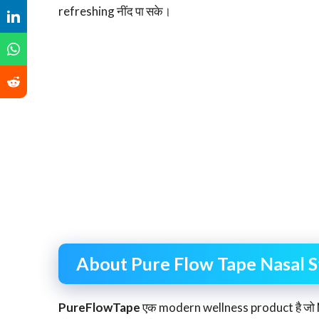
refreshing नींद पा सके।
About Pure Flow Tape Nasal S
PureFlowTape
एक modern wellness product है जो Na