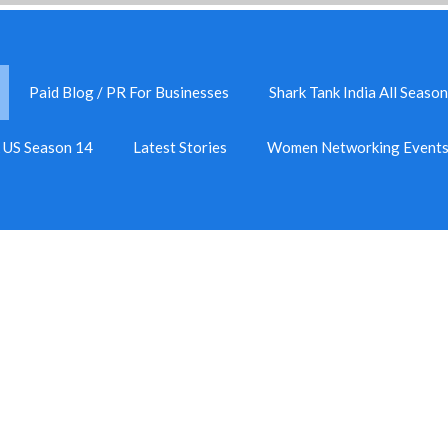
Paid Blog / PR For Businesses
Shark Tank India All Season
k US Season 14
Latest Stories
Women Networking Event