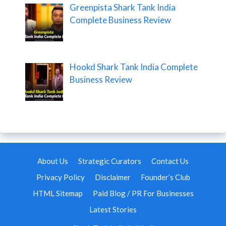
Greenpista Shark Tank India
Complete Business Review
Hookd Shark Tank India Complete
Business Review
About Us
Strategic Curators
Contact Us
Privacy Policy
Disclaimer
Founder’s Club
HTML Sitemap
Paid Blog / PR For Businesses
Latest Stories