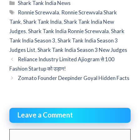
Categories
Shark Tank India News
Tags
Ronnie Screwvala
,
Ronnie Screwvala Shark
Tank
,
Shark Tank India
,
Shark Tank India New
Judges
,
Shark Tank India Ronnie Screwvala
,
Shark
Tank India Season 3
,
Shark Tank India Season 3
Judges List
,
Shark Tank India Season 3 New Judges
Reliance Industry Limited Ajiogram से 100
Fashion Startup को उड़ान!
Zomato Founder Deepinder Goyal Hidden Facts
Leave a Comment
Comment