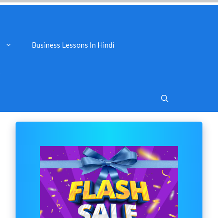
Business Lessons In Hindi
s