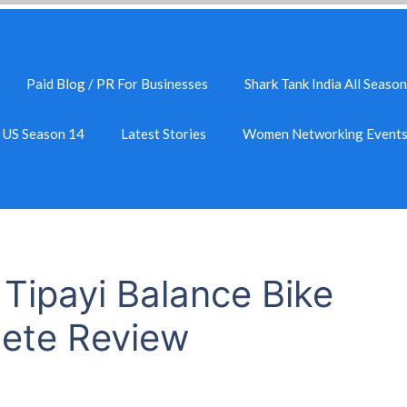
Paid Blog / PR For Businesses
Shark Tank India All Season
k US Season 14
Latest Stories
Women Networking Event
 Tipayi Balance Bike
lete Review