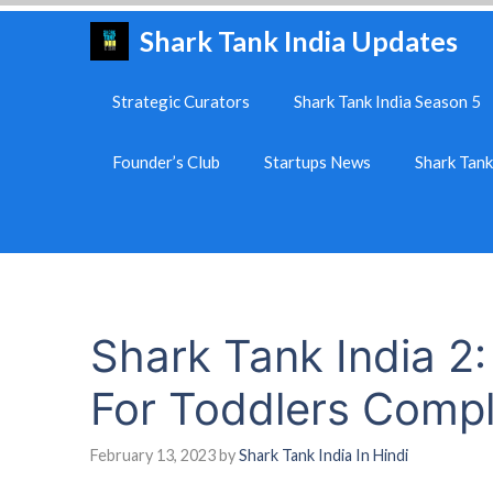
Skip
Shark Tank India Updates
to
content
Strategic Curators
Shark Tank India Season 5
Founder’s Club
Startups News
Shark Tan
Shark Tank India 2:
For Toddlers Comp
February 13, 2023
by
Shark Tank India In Hindi