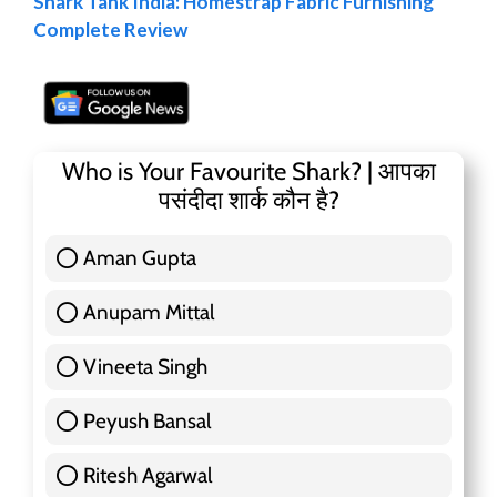
Shark Tank India: Homestrap Fabric Furnishing
Complete Review
Who is Your Favourite Shark? | आपका
पसंदीदा शार्क कौन है?
Aman Gupta
117 ( 36.91 % )
Anupam Mittal
51 ( 16.09 % )
Vineeta Singh
24 ( 7.57 % )
Peyush Bansal
83 ( 26.18 % )
Ritesh Agarwal
42 ( 13.25 % )