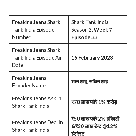
Freakins Jeans
Shark
Shark Tank India
Tank India Episode
Season 2,
Week 7
Number
Episode 33
Freakins Jeans
Shark
Tank India Episode Air
15 February 2023
Date
Freakins Jeans
शान शाह, सचिन शाह
Founder Name
Freakins Jeans
Ask In
₹70 लाख फॉर 1% करोड़
Shark Tank India
₹50 लाख फॉर 2% इक्विटी
Freakins Jeans
Deal In
&₹20 लाख डेब्ट @12%
Shark Tank India
इंटरेस्ट