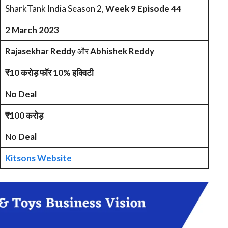
SharkTank India Season 2,
Week 9 Episode 44
2 March 2023
Rajasekhar Reddy
और
Abhishek Reddy
₹10 करोड़ फॉर 10% इक्विटी
No Deal
₹100 करोड़
No Deal
Kitsons Website