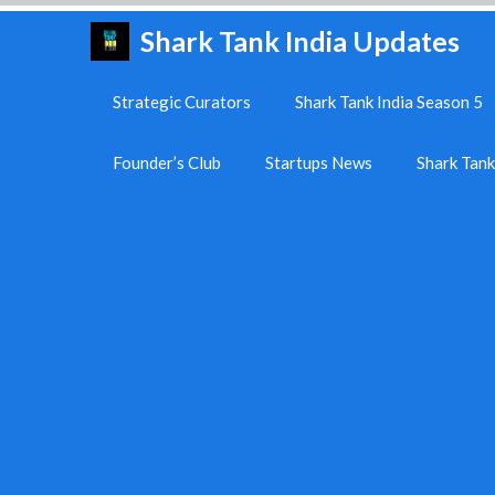
Skip
Shark Tank India Updates
to
content
Strategic Curators
Shark Tank India Season 5
Founder’s Club
Startups News
Shark Tan