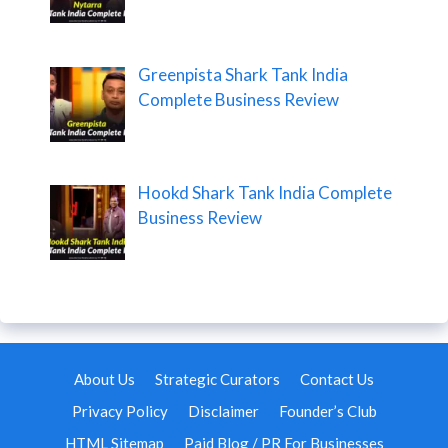
Greenpista Shark Tank India
Complete Business Review
Hookd Shark Tank India Complete
Business Review
About Us
Strategic Curators
Contact Us
Privacy Policy
Disclaimer
Founder’s Club
HTML Sitemap
Paid Blog / PR For Businesses