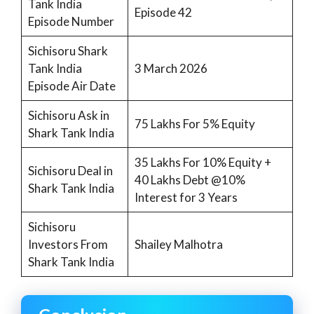
Tank India
Episode 42
Episode Number
Sichisoru Shark
Tank India
3 March 2026
Episode Air Date
Sichisoru Ask in
75 Lakhs For 5% Equity
Shark Tank India
35 Lakhs For 10% Equity +
Sichisoru Deal in
40 Lakhs Debt @10%
Shark Tank India
Interest for 3 Years
Sichisoru
Investors From
Shailey Malhotra
Shark Tank India