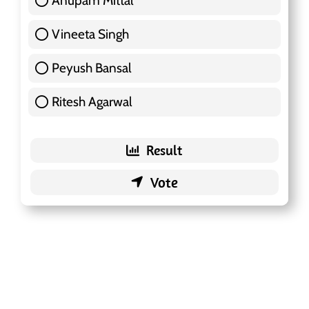
Anupam Mittal
51 ( 16.09 % )
Vineeta Singh
24 ( 7.57 % )
Peyush Bansal
83 ( 26.18 % )
Ritesh Agarwal
42 ( 13.25 % )