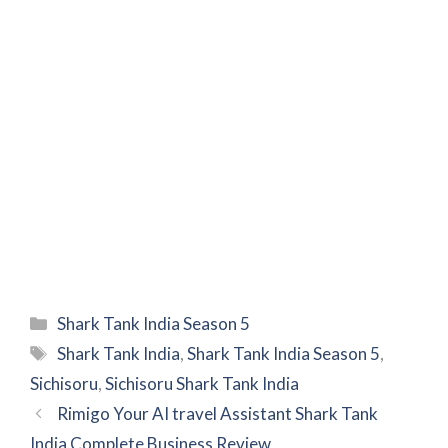
Categories
Shark Tank India Season 5
Tags
Shark Tank India
,
Shark Tank India Season 5
,
Sichisoru
,
Sichisoru Shark Tank India
Rimigo Your AI travel Assistant Shark Tank
India Complete Business Review