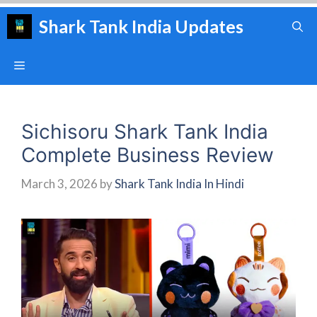
Skip
Shark Tank India Updates
to
content
Menu
Sichisoru Shark Tank India
Complete Business Review
March 3, 2026
by
Shark Tank India In Hindi