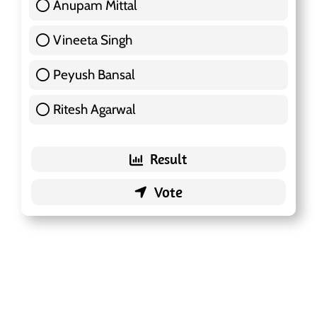
Anupam Mittal
51 ( 16.09 % )
Vineeta Singh
24 ( 7.57 % )
Peyush Bansal
83 ( 26.18 % )
Ritesh Agarwal
42 ( 13.25 % )