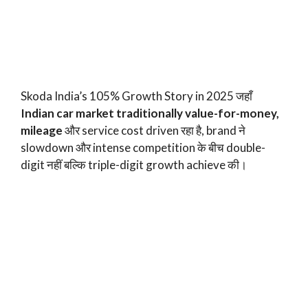
Skoda India’s 105% Growth Story in 2025 जहाँ
Indian car market traditionally value-for-money,
mileage
और service cost driven रहा है, brand ने
slowdown और intense competition के बीच double-
digit नहीं बल्कि triple-digit growth achieve की।