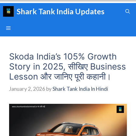
Skip
Shark Tank India Updates
to
content
Menu
Skoda India’s 105% Growth
Story in 2025, सीखिए Business
Lesson और जानिए पूरी कहानी।
January 2, 2026
by
Shark Tank India In Hindi