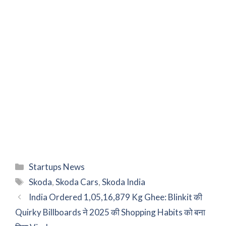
Categories
Startups News
Tags
Skoda
,
Skoda Cars
,
Skoda India
India Ordered 1,05,16,879 Kg Ghee: Blinkit की
Quirky Billboards ने 2025 की Shopping Habits को बना