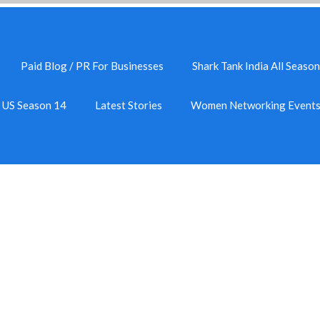
Paid Blog / PR For Businesses
Shark Tank India All Season
k US Season 14
Latest Stories
Women Networking Event