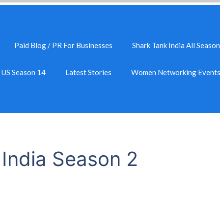
Paid Blog / PR For Businesses
Shark Tank India All Season
k US Season 14
Latest Stories
Women Networking Event
India Season 2