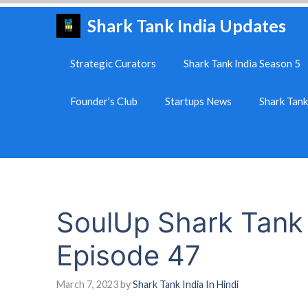
Skip
Shark Tank India Updates
to
content
Strategic Curators
Shark Tank India Season 5
Founder’s Club
Startups News
Shark Tan
SoulUp Shark Tank 
Episode 47
March 7, 2023
by
Shark Tank India In Hindi