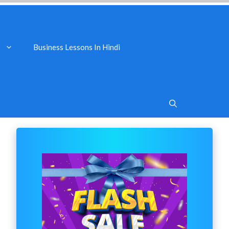
Business Lessons In Hindi
s