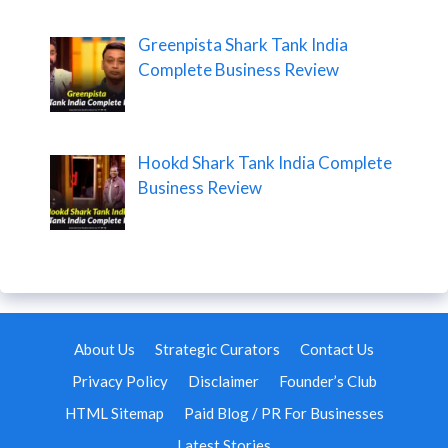
Greenpista Shark Tank India
Complete Business Review
Hookd Shark Tank India Complete
Business Review
About Us
Strategic Curators
Contact Us
Privacy Policy
Disclaimer
Founder’s Club
HTML Sitemap
Paid Blog / PR For Businesses
Latest Stories