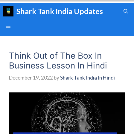
Skip
Shark Tank India Updates
to
content
Menu
Think Out of The Box In
Business Lesson In Hindi
December 19, 2022
by
Shark Tank India In Hindi