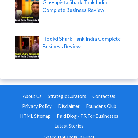
Greenpista Shark Tank India
Complete Business Review
Hookd Shark Tank India Complete
Business Review
About Us
Strategic Curators
Contact Us
Privacy Policy
Disclaimer
Founder’s Club
HTML Sitemap
Paid Blog / PR For Businesses
Latest Stories
Shark Tank India In Hindi