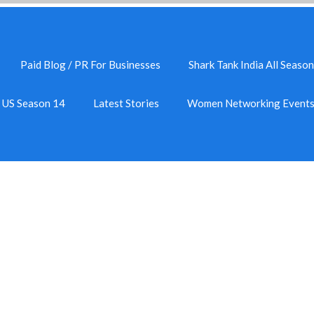
Paid Blog / PR For Businesses
Shark Tank India All Season
k US Season 14
Latest Stories
Women Networking Event