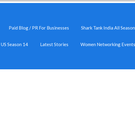
Paid Blog / PR For Businesses
Shark Tank India All Season
k US Season 14
Latest Stories
Women Networking Event