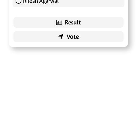
Ritesh Agarwal
42 ( 13.25 % )