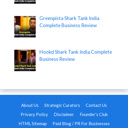
Greenpista Shark Tank India
Complete Business Review
Hookd Shark Tank India Complete
Business Review
About Us
Strategic Curators
Contact Us
Privacy Policy
Disclaimer
Founder’s Club
HTML Sitemap
Paid Blog / PR For Businesses