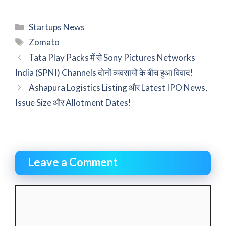
Categories
Startups News
Tags
Zomato
Tata Play Packs में से Sony Pictures Networks
India (SPNI) Channels दोनों व्यवसायों के बीच हुआ विवाद!
Ashapura Logistics Listing और Latest IPO News,
Issue Size और Allotment Dates!
Leave a Comment
Comment