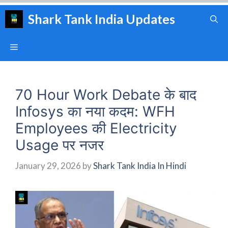
Skip
Shark Tank India Updates
to
content
Menu
70 Hour Work Debate के बाद
Infosys का नया कदम: WFH
Employees की Electricity
Usage पर नजर
January 29, 2026
by
Shark Tank India In Hindi