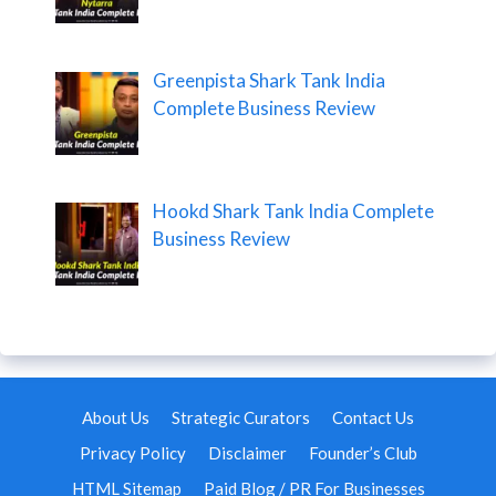
Greenpista Shark Tank India
Complete Business Review
Hookd Shark Tank India Complete
Business Review
About Us
Strategic Curators
Contact Us
Privacy Policy
Disclaimer
Founder’s Club
HTML Sitemap
Paid Blog / PR For Businesses