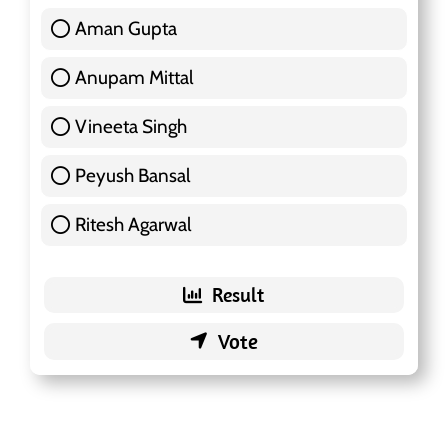
Aman Gupta
117 ( 36.91 % )
Anupam Mittal
51 ( 16.09 % )
Vineeta Singh
24 ( 7.57 % )
Peyush Bansal
83 ( 26.18 % )
Ritesh Agarwal
42 ( 13.25 % )