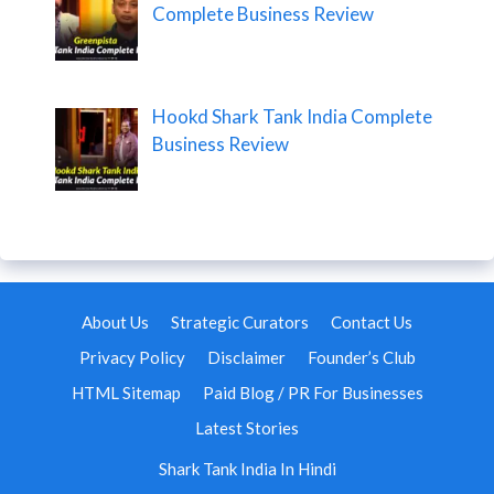
Complete Business Review
Hookd Shark Tank India Complete
Business Review
About Us
Strategic Curators
Contact Us
Privacy Policy
Disclaimer
Founder’s Club
HTML Sitemap
Paid Blog / PR For Businesses
Latest Stories
Shark Tank India In Hindi