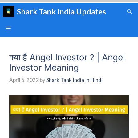
Skip
Shark Tank India Updates
to
content
Menu
क्या है Angel Investor ? | Angel
Investor Meaning
April 6, 2022
by
Shark Tank India In Hindi