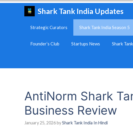
Skip
Shark Tank India Updates
to
content
Strategic Curators
Shark Tank India Season 5
Founder’s Club
Startups News
Shark Tan
AntiNorm Shark Ta
Business Review
January 25, 2026
by
Shark Tank India In Hindi