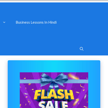
Business Lessons In Hindi
s