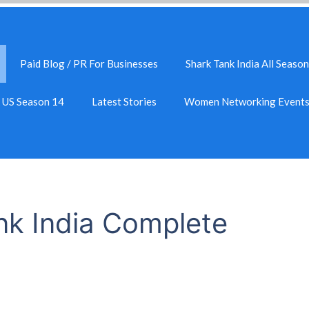
Paid Blog / PR For Businesses
Shark Tank India All Season
k US Season 14
Latest Stories
Women Networking Event
nk India Complete