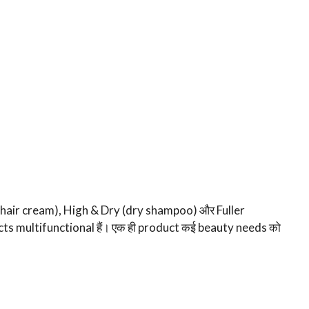
(hair cream), High & Dry (dry shampoo) और Fuller
ducts multifunctional हैं। एक ही product कई beauty needs को